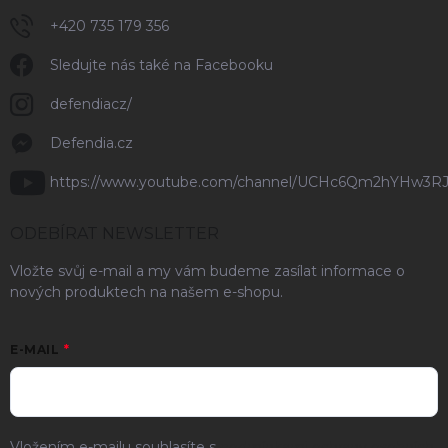
+420 735 179 356
Sledujte nás také na Facebooku
defendiacz/
Defendia.cz
https://www.youtube.com/channel/UCHc6Qm2hYHw3R
ODEBÍRAT NEWSLETTER
Vložte svůj e-mail a my vám budeme zasílat informace o
nových produktech na našem e-shopu.
E-MAIL
Vložením e-mailu souhlasíte s
podmínkami ochrany osobních