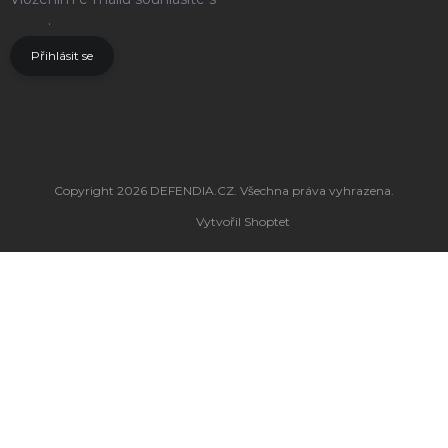
údajů
.
Přihlásit se
Copyright 2026
DEFENDIA.CZ
. Všechna práva vyhrazena.
Vytvořil Shoptet