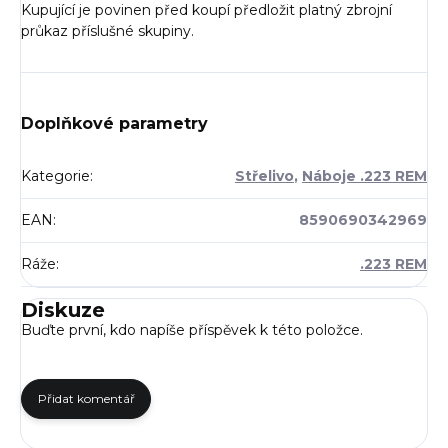
Kupující je povinen před koupí předložit platný zbrojní
průkaz příslušné skupiny.
Doplňkové parametry
Kategorie
:
Střelivo
,
Náboje .223 REM
EAN
:
8590690342969
Ráže
:
.223 REM
Diskuze
Buďte první, kdo napíše příspěvek k této položce.
Přidat komentář