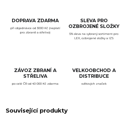
DOPRAVA ZDARMA
SLEVA PRO
OZBROJENÉ SLOŽKY
při objednávce od 3000 Kč (neplatí
pro zbraně a střelivo)
5% sleva na vybraný sortiment pro
LEX, ozbrojené složky a IZS
ZÁVOZ ZBRANÍ A
VELKOOBCHOD A
STŘELIVA
DISTRIBUCE
po celé ČR od 40 000 Kč zdarma
světových značek
Související produkty
ZÁVOZ ZDARMA