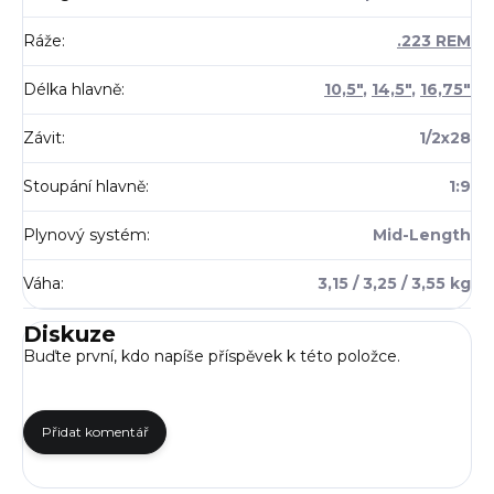
Ráže
:
.223 REM
Délka hlavně
:
10,5"
,
14,5"
,
16,75"
Závit
:
1/2x28
Stoupání hlavně
:
1:9
Plynový systém
:
Mid-Length
Váha
:
3,15 / 3,25 / 3,55 kg
Diskuze
Buďte první, kdo napíše příspěvek k této položce.
Přidat komentář