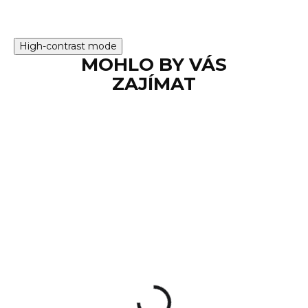
High-contrast mode
MOHLO BY VÁS
ZAJÍMAT
AKCE
SKLADEM
Samonabíjecí puška
ZRODelta RANGE
READY LVOA AR15