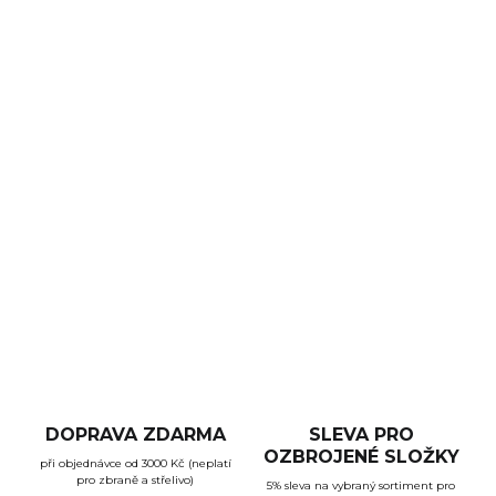
HLAVNĚ
MOŽNOSTI DORUČENÍ
−
+
Přidat do košíku
Samonabíjecí puška
LDT 15 v ráži .223 REM
s hlavní
Lothar Walther a Free-Float MLOK předpažbím.
DETAILNÍ INFORMACE
ZEPTAT SE
HLÍDAT
DOPRAVA ZDARMA
SLEVA PRO
OZBROJENÉ SLOŽKY
při objednávce od 3000 Kč (neplatí
pro zbraně a střelivo)
5% sleva na vybraný sortiment pro