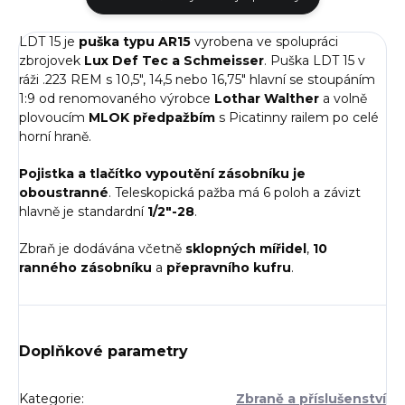
LDT 15 je
puška typu AR15
vyrobena ve spolupráci
zbrojovek
Lux Def Tec a Schmeisser
. Puška LDT 15 v
ráži .223 REM s 10,5", 14,5 nebo 16,75" hlavní se stoupáním
1:9 od renomovaného výrobce
Lothar Walther
a volně
plovoucím
MLOK předpažbím
s Picatinny railem po celé
horní hraně.
Pojistka a tlačítko vypoutění zásobníku je
oboustranné
. Teleskopická pažba má 6 poloh a závizt
hlavně je standardní
1/2"-28
.
Zbraň je dodávána včetně
sklopných mířidel
,
10
ranného zásobníku
a
přepravního kufru
.
Doplňkové parametry
Kategorie
:
Zbraně a příslušenství