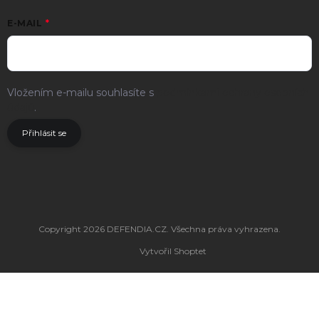
E-MAIL
Vložením e-mailu souhlasíte s
podmínkami ochrany osobních
údajů
.
Přihlásit se
Copyright 2026
DEFENDIA.CZ
. Všechna práva vyhrazena.
Vytvořil Shoptet