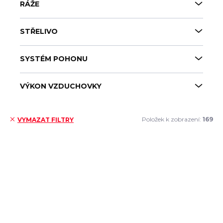
RÁŽE
STŘELIVO
SYSTÉM POHONU
VÝKON VZDUCHOVKY
Položek k zobrazení:
169
VYMAZAT FILTRY
V
ý
p
i
s
p
r
o