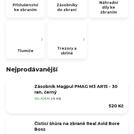
Náhradní
Příslušenství
Zásobníky
díly ke
ke zbraním
do zbraní
zbraním
Trezory a
Tlumiče
skříně
Nejprodávanější
Zásobník Magpul PMAG M3 AR15 - 30
ran, černý
SKLADEM
(>5 KS)
520 Kč
Čistící šňůra na zbraně Real Avid Bore
Boss