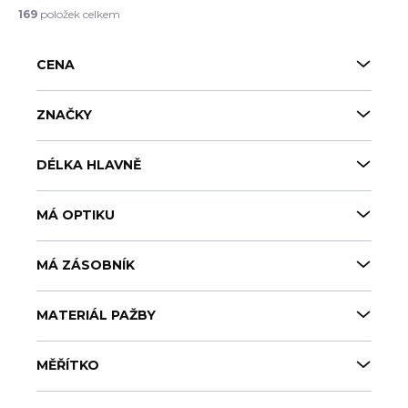
í
169
položek celkem
p
r
CENA
o
d
u
ZNAČKY
k
t
DÉLKA HLAVNĚ
ů
MÁ OPTIKU
MÁ ZÁSOBNÍK
MATERIÁL PAŽBY
MĚŘÍTKO