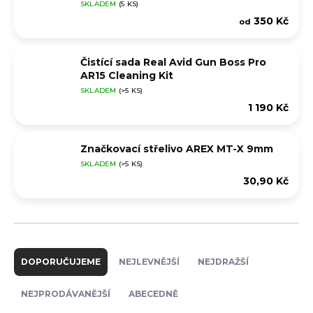
SKLADEM
(5 KS)
350 Kč
od
Čistící sada Real Avid Gun Boss Pro
AR15 Cleaning Kit
SKLADEM
(>5 KS)
1 190 Kč
Značkovací střelivo AREX MT-X 9mm
SKLADEM
(>5 KS)
30,90 Kč
Ř
a
DOPORUČUJEME
NEJLEVNĚJŠÍ
NEJDRAŽŠÍ
z
e
NEJPRODÁVANĚJŠÍ
ABECEDNĚ
n