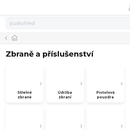
Přejít
na
obsah
Domů
Zbraně a příslušenství
Střelné
Údržba
Pistolová
zbraně
zbraní
pouzdra