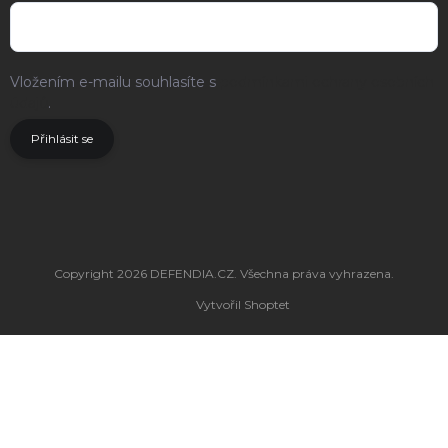
Vložením e-mailu souhlasíte s
podmínkami ochrany osobních
údajů
.
Přihlásit se
Copyright 2026
DEFENDIA.CZ
. Všechna práva vyhrazena.
Vytvořil Shoptet