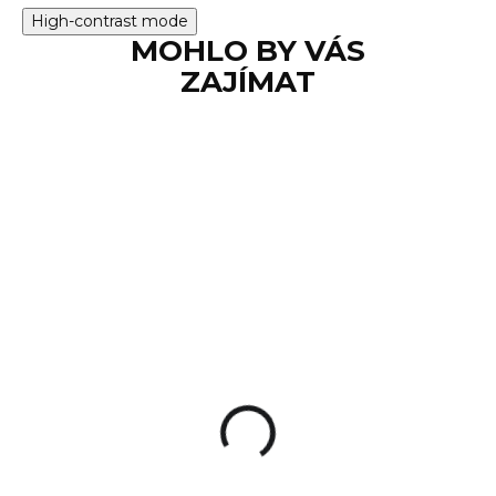
High-contrast mode
MOHLO BY VÁS
ZAJÍMAT
SKLADEM
Střelivo S&B .223
REM (5,56x45) FMJ
55gr sypané 100ks
13 Kč