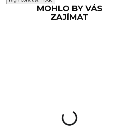
MOHLO BY VÁS
ZAJÍMAT
SKLADEM
Střelivo Aguila .22
LR STANDARD SP
40gr, 50ks
2 Kč
Do košíku