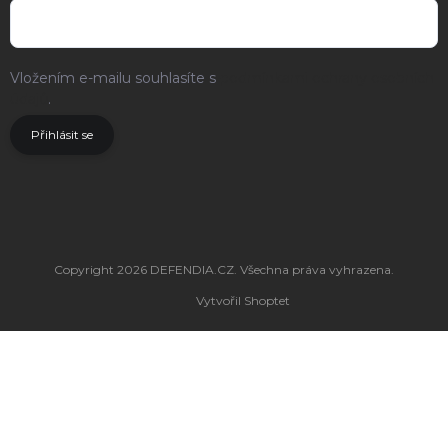
Vložením e-mailu souhlasíte s
podmínkami ochrany osobních
údajů
.
Přihlásit se
Copyright 2026
DEFENDIA.CZ
. Všechna práva vyhrazena.
Vytvořil Shoptet