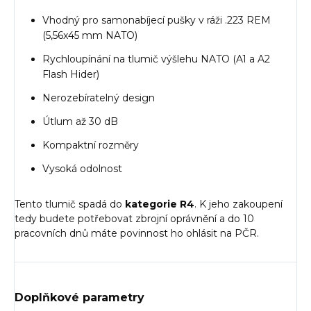
Vhodný pro samonabíjecí pušky v ráži .223 REM
(5,56x45 mm NATO)
Rychloupínání na tlumič výšlehu NATO (A1 a A2
Flash Hider)
Nerozebíratelný design
Útlum až 30 dB
Kompaktní rozměry
Vysoká odolnost
Tento tlumič spadá do
kategorie R4
. K jeho zakoupení
tedy budete potřebovat zbrojní oprávnění a do 10
pracovních dnů máte povinnost ho ohlásit na PČR.
Doplňkové parametry