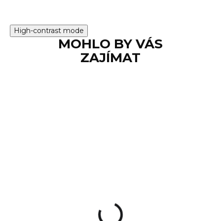
High-contrast mode
MOHLO BY VÁS
ZAJÍMAT
NA OBJEDNÁVKU
Tlumič B&T Rotex-V,
.223 REM, NATO
22 700 Kč