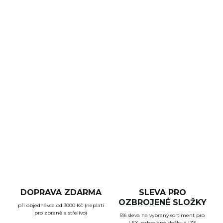
Špičkový tlumič pro samočinné i samonabíjecí pušky
v ráži
.223 Remington
(5,56x45 mm NATO) od švýcarského
výrobce
B&T
. Je vybaven
rychloupínáním na tlumič
výšlehu NATO
(A1 a A2 Flash Hider). Díky kompaktní
velikosti prodlouží zbraň o pouhých 114 mm.
Tento tlumič spadá do
kategorie R4
. K jeho zakoupení
tedy budete potřebovat zbrojní oprávnění a do 10
pracovních dnů máte povinnost ho ohlásit na PČR.
DETAILNÍ INFORMACE
ZEPTAT SE
HLÍDAT
DOPRAVA ZDARMA
SLEVA PRO
OZBROJENÉ SLOŽKY
při objednávce od 3000 Kč (neplatí
pro zbraně a střelivo)
5% sleva na vybraný sortiment pro
LEX, ozbrojené složky a IZS