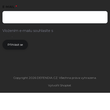
E-MAIL
Vložením e-mailu souhlasíte s
podmínkami ochrany osobních
údajů
.
Přihlásit se
Copyright 2026
DEFENDIA.CZ
. Všechna práva vyhrazena.
Vytvořil Shoptet