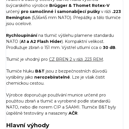
švýcarského výrobce
Brügger & Thomet Rotex-V
určený
pro samočinné i
samonabíjecí pušky
v ráži
.223
Remington
(5,56x45 mm NATO). Přepážky a tělo tlumiče
jsou ocelové.
Rychloupínání
na tlumič výšlehu plamene standardu
NATO (
A1 a A2 Flash Hider
). Kompaktní velikost.
Prodlužuje zbraň o 151 mm. Výstřel utlumí cca o
30 dB
.
Tlumič je vhodný pro
CZ BREN 2 v ráži .223 REM
.
Tlumiče hluku
B&T
jsou z bezpečnostních důvodů
vyráběny jako
nerozebíratelné
. Lze je však čistit
chemickou cestou.
Výrobce doporučuje používání munice určené pro
použitou zbraň a tlumič a vyrobené podle standardů
NATO, nebo dle norem CIP a SAAMI. Tlumiče B&T byly
úspěšně testovány a nasazeny
AČR
.
Hlavní výhody