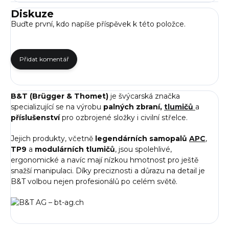
Diskuze
Buďte první, kdo napíše příspěvek k této položce.
Přidat komentář
B&T (Brügger & Thomet)
je švýcarská značka
specializující se na výrobu
palných zbraní,
tlumičů
a
příslušenství
pro ozbrojené složky i civilní střelce.
Jejich produkty, včetně
legendárních samopalů
APC
,
TP9
a
modulárních tlumičů
, jsou spolehlivé,
ergonomické a navíc mají nízkou hmotnost pro ještě
snažší manipulaci. Díky preciznosti a důrazu na detail je
B&T volbou nejen profesionálů po celém světě.