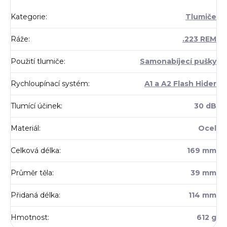
Kategorie
:
Tlumiče
Ráže
:
.223 REM
Použití tlumiče
:
Samonabíjecí pušky
Rychloupínací systém
:
A1 a A2 Flash Hider
Tlumící účinek
:
30 dB
Materiál
:
Ocel
Celková délka
:
169 mm
Průměr těla
:
39 mm
Přidaná délka
:
114 mm
Hmotnost
:
612 g