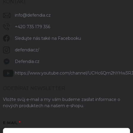
KONTAKT
info
@
defendia.cz
+420 735 179 356
Sledujte nás také na Facebooku
defendiacz/
Defendia.cz
https://www.youtube.com/channel/UCHc6Qm2hYHw3R
ODEBÍRAT NEWSLETTER
Vložte svůj e-mail a my vám budeme zasílat informace o
nových produktech na našem e-shopu.
E-MAIL