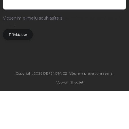
Vložením e-mailu souhlasíte s
podmínkami ochrany osobních
údajů
.
Přihlásit se
Copyright 2026
DEFENDIA.CZ
. Všechna práva vyhrazena.
Vytvořil Shoptet