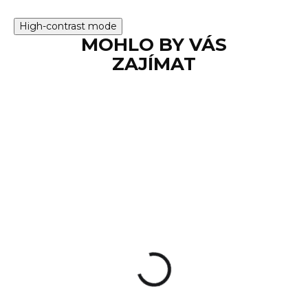
High-contrast mode
MOHLO BY VÁS
ZAJÍMAT
SKLADEM
Pojistka pol. 78 - ND
Sharps 1863/74
34 Kč
Do košíku