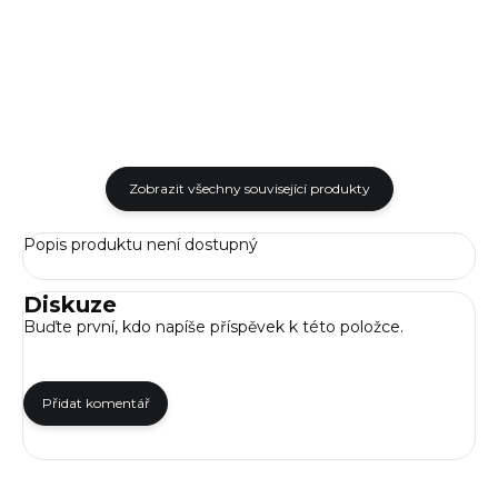
(IWB) i vnější (OWB) nošení.
rozměry jsou shodné se
Kombinuje pohodlí...
standardní pistolí AREX Delta....
Zobrazit všechny související produkty
Popis produktu není dostupný
Diskuze
Buďte první, kdo napíše příspěvek k této položce.
Přidat komentář