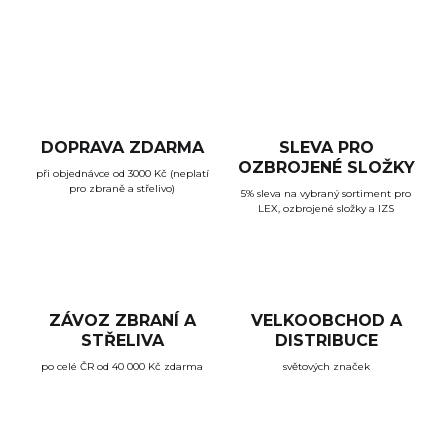
ZEPTAT SE
HLÍDAT
DOPRAVA ZDARMA
SLEVA PRO
OZBROJENÉ SLOŽKY
při objednávce od 3000 Kč (neplatí
pro zbraně a střelivo)
5% sleva na vybraný sortiment pro
LEX, ozbrojené složky a IZS
ZÁVOZ ZBRANÍ A
VELKOOBCHOD A
STŘELIVA
DISTRIBUCE
po celé ČR od 40 000 Kč zdarma
světových značek