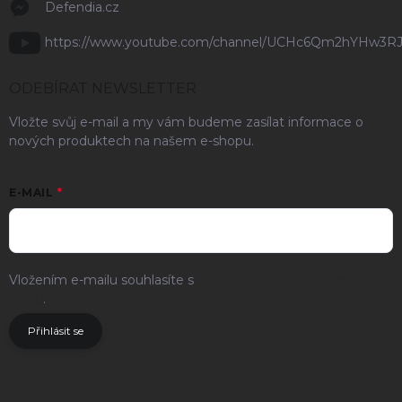
Defendia.cz
https://www.youtube.com/channel/UCHc6Qm2hYHw3R
ODEBÍRAT NEWSLETTER
Vložte svůj e-mail a my vám budeme zasílat informace o
nových produktech na našem e-shopu.
E-MAIL
Vložením e-mailu souhlasíte s
podmínkami ochrany osobních
údajů
.
Přihlásit se