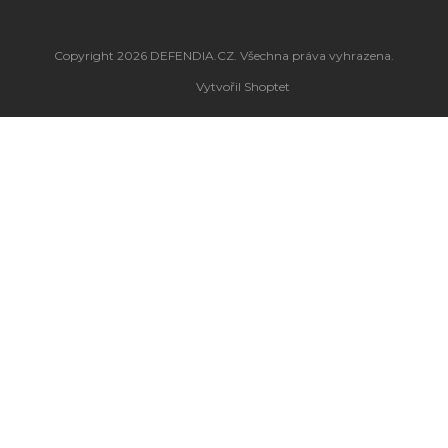
Copyright 2026
DEFENDIA.CZ
. Všechna práva vyhrazena.
Vytvořil Shoptet