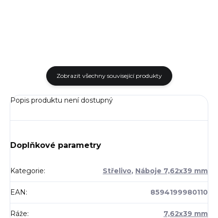
Zobrazit všechny související produkty
Popis produktu není dostupný
Doplňkové parametry
Kategorie
:
Střelivo
,
Náboje 7,62x39 mm
EAN
:
8594199980110
Ráže
:
7,62x39 mm