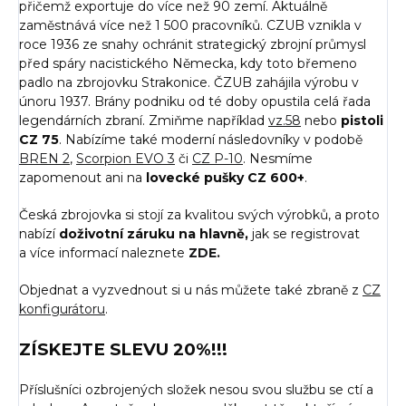
přičemž exportuje do více než 90 zemí. Aktuálně
zaměstnává více než 1 500 pracovníků. CZUB vznikla v
roce 1936 ze snahy ochránit strategický zbrojní průmysl
před spáry nacistického Německa, kdy toto břemeno
padlo na zbrojovku Strakonice. ČZUB zahájila výrobu v
únoru 1937. Brány podniku od té doby opustila celá řada
legendárních zbraní. Zmiňme například
vz.58
nebo
pistoli
CZ 75
. Nabízíme také moderní následovníky v podobě
BREN 2
,
Scorpion EVO 3
či
CZ P-10
. Nesmíme
zapomenout ani na
lovecké pušky CZ 600+
.
Česká zbrojovka si stojí za kvalitou svých výrobků, a proto
nabízí
doživotní záruku na hlavně,
jak se registrovat
a více informací naleznete
ZDE.
Objednat a vyzvednout si u nás můžete také zbraně z
CZ
konfigurátoru
.
ZÍSKEJTE SLEVU 20%!!!
Příslušníci ozbrojených složek nesou svou službu se ctí a