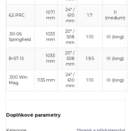
24" /
1071
II
6,5 PRC
610
1:7
mm
(medium)
mm
20" /
.30-06
1033
508
1:10
III (long)
Springfield
mm
mm
20" /
1033
8×57 IS
508
1:9.5
III (long)
mm
mm
24" /
.300 Win.
1135 mm
610
1:10
III (long)
Mag.
mm
Doplňkové parametry
Kategorie
:
Zbraně a příslušenství