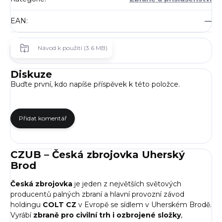
EAN
:
—
Návod k použití (3.6 MB)
Diskuze
Buďte první, kdo napíše příspěvek k této položce.
Přidat komentář
CZUB – Česká zbrojovka Uherský
Brod
Česká zbrojovka
je jeden z největších světových
producentů palných zbraní a hlavní provozní závod
holdingu
COLT CZ
v Evropě se sídlem v Uherském Brodě.
Vyrábí
zbraně pro civilní trh i ozbrojené složky
,