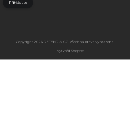
Přihlásit se
Copyright 2026
DEFENDIA.CZ
. Všechna práva vyhrazena.
Vytvořil Shoptet