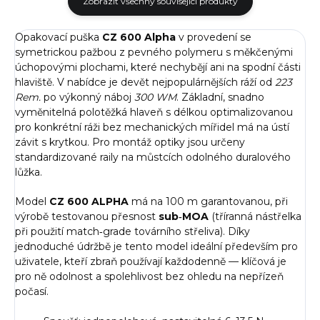
Zobrazit všechny související produkty
Opakovací puška
CZ 600 Alpha
v provedení se
symetrickou pažbou z pevného polymeru s měkčenými
úchopovými plochami, které nechybějí ani na spodní části
hlaviště. V nabídce je devět nejpopulárnějších ráží od
223
Rem.
po výkonný náboj
300 WM
. Základní, snadno
vyměnitelná polotěžká hlaveň s délkou optimalizovanou
pro konkrétní ráži bez mechanických mířidel má na ústí
závit s krytkou. Pro montáž optiky jsou určeny
standardizované raily na můstcích odolného duralového
lůžka.
Model
CZ 600 ALPHA
má na 100 m garantovanou, při
výrobě testovanou přesnost
sub‑MOA
(tříranná nástřelka
při použití match‑grade továrního střeliva). Díky
jednoduché údržbě je tento model ideální především pro
uživatele, kteří zbraň používají každodenně — klíčová je
pro ně odolnost a spolehlivost bez ohledu na nepřízeň
počasí.