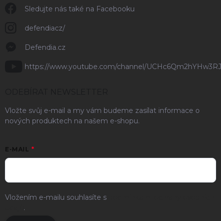
Sledujte nás také na Facebooku
defendiacz/
Defendia.cz
https://www.youtube.com/channel/UCHc6Qm2hYHw3R
ODEBÍRAT NEWSLETTER
Vložte svůj e-mail a my vám budeme zasílat informace o
nových produktech na našem e-shopu.
E-MAIL
Vložením e-mailu souhlasíte s
podmínkami ochrany osobních
údajů
.