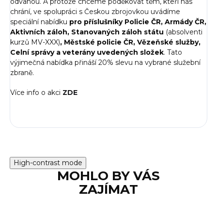
odvahou. A protože chceme poděkovat těm, kteří nás
chrání, ve spolupráci s
Českou zbrojovkou
uvádíme
speciální nabídku
pro příslušníky Policie ČR, Armády ČR,
Aktivních záloh, Stanovaných záloh státu
(absolventi
kurzů MV-XXX)
, Městské policie ČR, Vězeňské služby,
Celní správy a veterány uvedených složek
. Tato
výjimečná nabídka přináší 20% slevu na vybrané služební
zbraně.
Více info o akci
ZDE
High-contrast mode
MOHLO BY VÁS
ZAJÍMAT