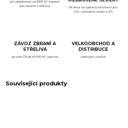
při objednávce od 3000 Kč (neplatí
pro zbraně a střelivo)
5% sleva na vybraný sortiment pro
LEX, ozbrojené složky a IZS
ZÁVOZ ZBRANÍ A
VELKOOBCHOD A
STŘELIVA
DISTRIBUCE
po celé ČR od 40 000 Kč zdarma
světových značek
Související produkty
TIP
AKCE