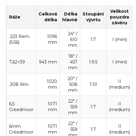
Velikost
Celková
Délka
Stoupání
Ráže
pouzdra
délka
hlavně
vývrtu
závěru
24" /
.223 Rem.
1096
610
1:7
I (mini)
(5.56)
mm
mm
18" /
7,62×39
943 mm
457
1:9.5
I (mini)
mm
20" /
1020
II
.308 Win.
508
1:10
mm
(medium)
mm
22" /
6,5
1071
II
559
1:7
Creedmoor
mm
(medium)
mm
22" /
6mm
1071
II
559
1:7
Creedmoor
mm
(medium)
mm