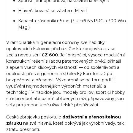
Spoušť: jednopolohová, nastavitelná 6–13,5 N
Hlaveň: kovaná se závitem M15×1
Kapacita zásobníku: 5 ran (3 u ráží 6,5 PRC a 300 Win.
Mag.)
V rámci radikální generační obměny své nabídky
opakovacích kulovnic přichází Česká zbrojovka a.s. se
zcela novou sérií
CZ 600
. Její originální, vysoce modulární
konstrukční řešení s řadou patentovaných prvků přináší
zlepšení všech klíčových vlastností — od spolehlivosti a
odolnosti přes ergonomii a střelecký komfort až po
bezpečnost a přesnost. Významně se na tom podílí i
využívání nejmodernějších výrobních materiálů a
technologií. V nabídce jsou modely pro lov, sport či hobby
střelbu v bohaté paletě oblíbených ráží; připravovány jsou
sety pro jednoduché uživatelské přerážování.
Česká zbrojovka poskytuje
doživotní a přenositelnou
záruku
na své hlavně, která pokrývá jak výrobní vady, tak
ztrátu přesnosti.