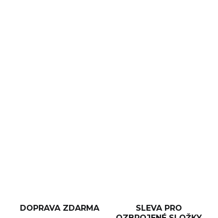
MOŽNOSTI DORUČENÍ
−
+
Přidat do košíku
Opakovací puška CZ 600 Alpha
v provedení se
symetrickou
pažbou z pevného polymeru
s měkčenými
úchopovými plochami, které nechybějí ani na spodní části
hlaviště. V nabídce je
devět nejpopulárnějších ráží
od
223 Rem. po výkonný náboj 300 WM.
DETAILNÍ INFORMACE
ZEPTAT SE
HLÍDAT
DOPRAVA ZDARMA
SLEVA PRO
OZBROJENÉ SLOŽKY