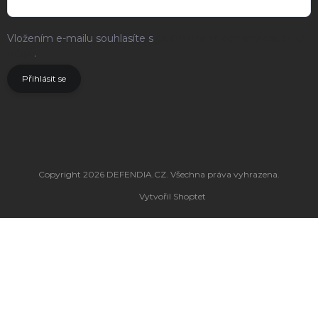
Vložením e-mailu souhlasíte s
podmínkami ochrany osobních
údajů
.
Přihlásit se
Copyright 2026
DEFENDIA.CZ
. Všechna práva vyhrazena.
Vytvořil Shoptet