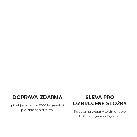
ráže .22LR
v provedení s délkou hlavně 18,5". Tato
legendární zbraň nabízí osvědčený design, spolehlivost a
přesnost. Malorážka je osazena černou polymerovou
pažbou, rotačním zásobníkem na 10 ran, pevnými mířidly a
manuální pojistkou.
DETAILNÍ INFORMACE
ZEPTAT SE
HLÍDAT
DOPRAVA ZDARMA
SLEVA PRO
OZBROJENÉ SLOŽKY
při objednávce od 3000 Kč (neplatí
pro zbraně a střelivo)
5% sleva na vybraný sortiment pro
LEX, ozbrojené složky a IZS