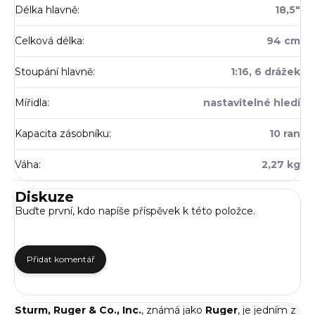
Délka hlavně
:
18,5"
Celková délka
:
94 cm
Stoupání hlavně
:
1:16, 6 drážek
Mířidla
:
nastavitelné hledí
Kapacita zásobníku
:
10 ran
Váha
:
2,27 kg
Diskuze
Buďte první, kdo napíše příspěvek k této položce.
Přidat komentář
Sturm, Ruger & Co., Inc.
, známá jako
Ruger
, je jedním z