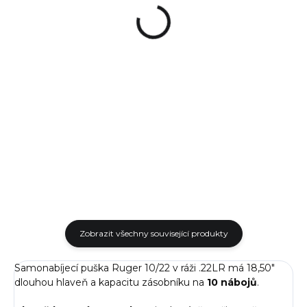
Bore Boss
.22 LR
350 Kč
700 Kč
od
Detail
Do košíku
Čištění Bore Boss umožňuje
Náhradní rotační zásobník pro
rychlé a účinné vyčištění
malorážku Ruger 10/22 s
hlavně Vaší zbraně. Ocelová
kapacitou na 10 nábojů v ráži
šňůra obsahuje zabudovaný
.22 LR.
kartáč společně s nylonovým...
Zobrazit všechny související produkty
Samonabíjecí puška Ruger 10/22 v ráži .22LR má 18,50"
dlouhou hlaveň a kapacitu zásobníku na
10 nábojů
.