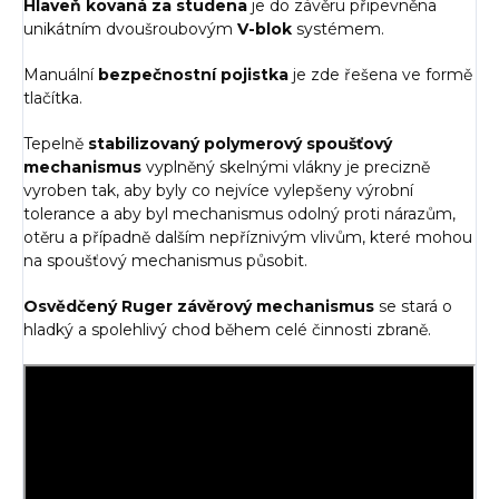
Hlaveň kovaná za studena
je do závěru připevněna
unikátním dvoušroubovým
V-blok
systémem.
Manuální
bezpečnostní pojistka
je zde řešena ve formě
tlačítka.
Tepelně
stabilizovaný polymerový spoušťový
mechanismus
vyplněný skelnými vlákny je precizně
vyroben tak, aby byly co nejvíce vylepšeny výrobní
tolerance a aby byl mechanismus odolný proti nárazům,
otěru a případně dalším nepříznivým vlivům, které mohou
na spoušťový mechanismus působit.
Osvědčený Ruger závěrový mechanismus
se stará o
hladký a spolehlivý chod během celé činnosti zbraně.