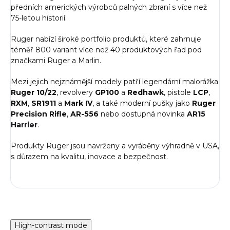
předních amerických výrobců palných zbraní s více než
75-letou historií.
Ruger nabízí široké portfolio produktů, které zahrnuje
téměř 800 variant více než 40 produktových řad pod
značkami Ruger a Marlin.
Mezi jejich nejznámější modely patří legendární malorážka
Ruger 10/22
, revolvery
GP100
a
Redhawk
, pistole
LCP
,
RXM
,
SR1911
a
Mark IV
, a také moderní pušky jako
Ruger
Precision Rifle
,
AR-556
nebo dostupná novinka
AR15
Harrier
.
Produkty
Ruger jsou navrženy a vyráběny výhradně v USA,
s důrazem na kvalitu, inovace a bezpečnost.
High-contrast mode