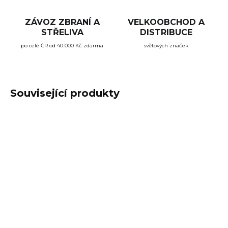
ZÁVOZ ZBRANÍ A
VELKOOBCHOD A
STŘELIVA
DISTRIBUCE
po celé ČR od 40 000 Kč zdarma
světových značek
Související produkty
TIP
SKLADEM
SKLADEM
(5 KS)
(4 KS)
Čistící šňůra na
Zásobník pro Ruger
zbraně Real Avid
10/22 (BX-1), 10 ran,