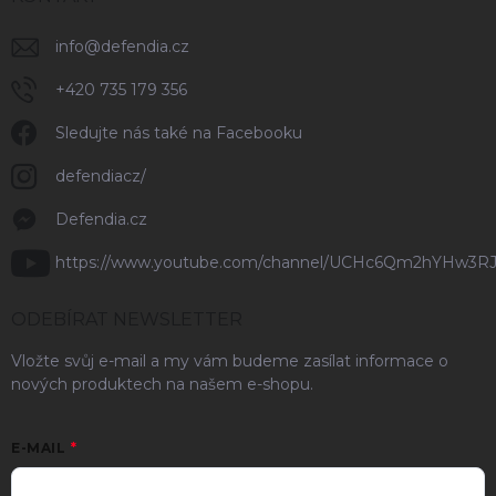
info
@
defendia.cz
+420 735 179 356
Sledujte nás také na Facebooku
defendiacz/
Defendia.cz
https://www.youtube.com/channel/UCHc6Qm2hYHw3R
ODEBÍRAT NEWSLETTER
Vložte svůj e-mail a my vám budeme zasílat informace o
nových produktech na našem e-shopu.
E-MAIL